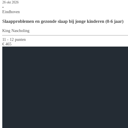
26 okt 2026
•
Eindhoven
Slaapproblemen en gezonde slaap bij jonge kinderen (0-6 jaar)
King Nascholing
11 - 12 punten
€ 465