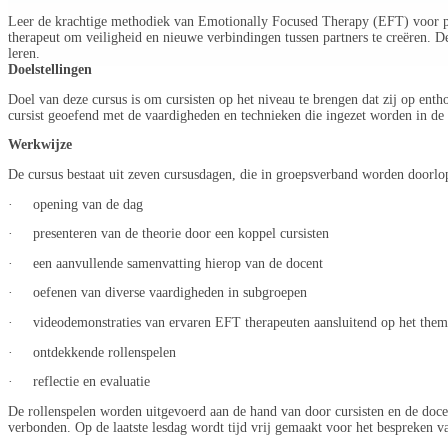
Leer de krachtige methodiek van Emotionally Focused Therapy (EFT) voor part
therapeut om veiligheid en nieuwe verbindingen tussen partners te creëren. De
leren.
Doelstellingen
Doel van deze cursus is om cursisten op het niveau te brengen dat zij op enth
cursist geoefend met de vaardigheden en technieken die ingezet worden in de ve
Werkwijze
De cursus bestaat uit zeven cursusdagen, die in groepsverband worden doorlo
· opening van de dag
· presenteren van de theorie door een koppel cursisten
· een aanvullende samenvatting hierop van de docent
· oefenen van diverse vaardigheden in subgroepen
· videodemonstraties van ervaren EFT therapeuten aansluitend op het them
· ontdekkende rollenspelen
· reflectie en evaluatie
De rollenspelen worden uitgevoerd aan de hand van door cursisten en de docen
verbonden. Op de laatste lesdag wordt tijd vrij gemaakt voor het bespreken va