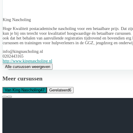
King Nascholing
Hoge Kwaliteit postacademische nascholing voor een betaalbare prijs. Dat zi
kun je bij ons terecht voor kwalitatief hoogwaardige én betaalbare cursussen
ook dat het behalen van aanvullende registraties tijdrovend en bovendien erg
cursussen en trainingen voor hulpverleners in de GGZ, jeugdzorg en onderwij
info@kingnascholing.nl
0202443165
http://www.kingnascholing.nl
Alle cursussen weergeven
Meer cursussen
Van King Nascholing
47
Gerelateerd
6