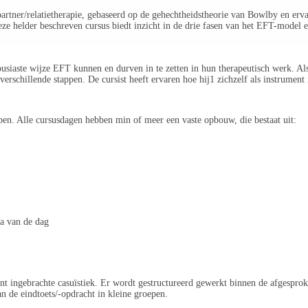
ner/relatietherapie, gebaseerd op de gehechtheidstheorie van Bowlby en ervari
ze helder beschreven cursus biedt inzicht in de drie fasen van het EFT-model e
ousiaste wijze EFT kunnen en durven in te zetten in hun therapeutisch werk. Al
rschillende stappen. De cursist heeft ervaren hoe hij1 zichzelf als instrument 
pen. Alle cursusdagen hebben min of meer een vaste opbouw, die bestaat uit:
a van de dag
t ingebrachte casuïstiek. Er wordt gestructureerd gewerkt binnen de afgesproke
n de eindtoets/-opdracht in kleine groepen.