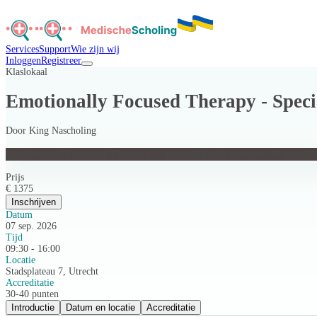
Services
Support
Wie zijn wij
Inloggen
Registreer
Klaslokaal
Emotionally Focused Therapy - Spec
Door
King Nascholing
Emotionally Focused Therapy - Specialistische module 40 uur 
Prijs
€ 1375
Inschrijven
Datum
07 sep. 2026
Tijd
09:30 - 16:00
Locatie
Stadsplateau 7, Utrecht
Accreditatie
30-40 punten
Introductie
Datum en locatie
Accreditatie