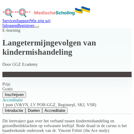
Services
Support
Wie zijn wij
Inloggen
Registreer
E-learning
Langetermijngevolgen van
kindermishandeling
Door
GGZ Ecademy
Langetermijngevolgen van kindermishandeling
Prijs
Gratis
Inschrijven
Accreditatie
1 punt (V&VN, LV POH-GGZ, Registerpl, SKJ, VSR)
Introductie
Doelen
Accreditatie
Dit leertraject gaat over het verband tussen kindermishandeling en
gezondheidsklachten op volwassen leeftijd. Rode draad in de cursus is het
baanbrekende onderzoek van dr. Vincent Felitti (the Ace study).