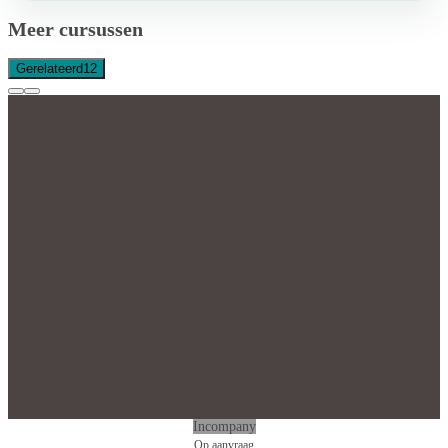
Meer cursussen
Gerelateerd
12
Incompany
Op aanvraag