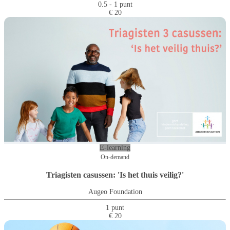
0.5 - 1 punt
€ 20
E-learning
On-demand
Triagisten casussen: 'Is het thuis veilig?'
Augeo Foundation
1 punt
€ 20