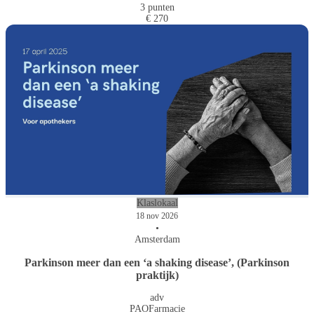
3 punten
€ 270
Klaslokaal
18 nov 2026
•
Amsterdam
Parkinson meer dan een ‘a shaking disease’, (Parkinson
praktijk)
adv
PAOFarmacie