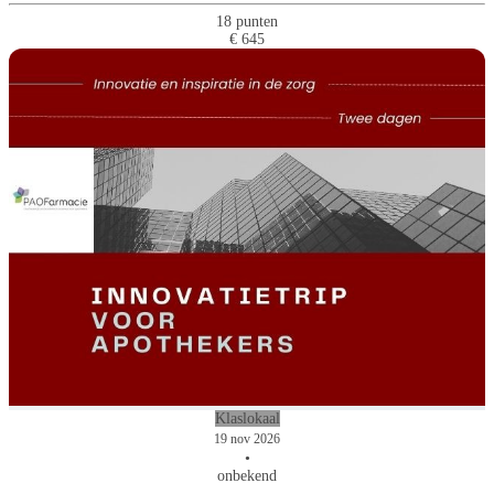
18 punten
€ 645
Klaslokaal
19 nov 2026
•
onbekend