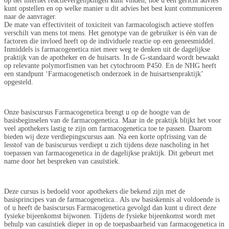
op het internet reactievergelijkingen kunt vinden, hoe u een gericht advies
kunt opstellen en op welke manier u dit advies het best kunt communiceren
naar de aanvrager.
De mate van effectiviteit of toxiciteit van farmacologisch actieve stoffen
verschilt van mens tot mens. Het genotype van de gebruiker is één van de
factoren die invloed heeft op de individuele reactie op een geneesmiddel.
Inmiddels is farmacogenetica niet meer weg te denken uit de dagelijkse
praktijk van de apotheker en de huisarts. In de G-standaard wordt bewaakt
op relevante polymorfismen van het cytochroom P450. En de NHG heeft
een standpunt ‘Farmacogenetisch onderzoek in de huisartsenpraktijk’
opgesteld.
Onze basiscursus Farmacogenetica brengt u op de hoogte van de
basisbeginselen van de farmacogenetica. Maar in de praktijk blijkt het voor
veel apothekers lastig te zijn om farmacogenetica toe te passen. Daarom
bieden wij deze verdiepingscursus aan. Na een korte opfrissing van de
lesstof van de basiscursus verdiept u zich tijdens deze nascholing in het
toepassen van farmacogenetica in de dagelijkse praktijk. Dit gebeurt met
name door het bespreken van casuïstiek.
Deze cursus is bedoeld voor apothekers die bekend zijn met de
basisprincipes van de farmacogenetica.. Als uw basiskennis al voldoende is
of u heeft de basiscursus Farmacogenetica gevolgd dan kunt u direct deze
fysieke bijeenkomst bijwonen. Tijdens de fysieke bijeenkomst wordt met
behulp van casuïstiek dieper in op de toepasbaarheid van farmacogenetica in