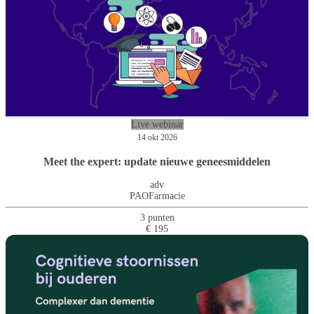
Live webinar
14 okt 2026
Meet the expert: update nieuwe geneesmiddelen
adv
PAOFarmacie
3 punten
€ 195