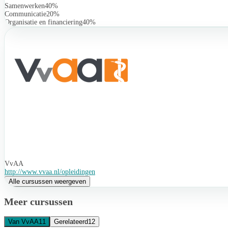
Samenwerken
40%
Communicatie
20%
Organisatie en financiering
40%
VvAA
http://www.vvaa.nl/opleidingen
Alle cursussen weergeven
Meer cursussen
Van VvAA
11
Gerelateerd
12