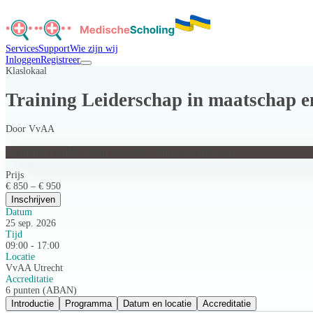
Services
Support
Wie zijn wij
Inloggen
Registreer
Klaslokaal
Training Leiderschap in maatschap 
Door
VvAA
Training Leiderschap in maatschap en vakgroep
Prijs
€ 850 – € 950
Inschrijven
Datum
25 sep. 2026
Tijd
09:00 - 17:00
Locatie
VvAA Utrecht
Accreditatie
6 punten (ABAN)
Introductie
Programma
Datum en locatie
Accreditatie