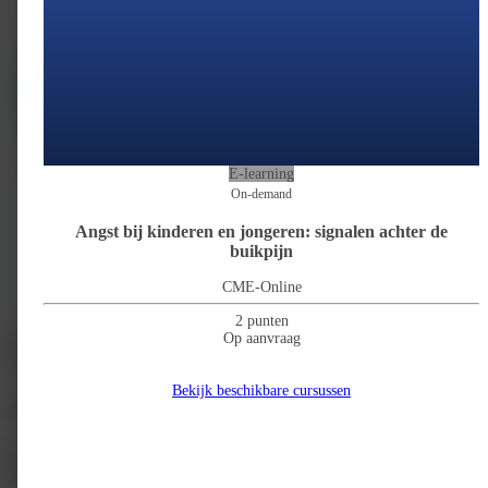
E-learning
On-demand
Angst bij kinderen en jongeren: signalen achter de
buikpijn
CME-Online
2 punten
Op aanvraag
Kennis en wetenschap
20%
Communicatie
60%
Maatschappelijk handelen en preventie
20%
Bekijk beschikbare cursussen
Sprekers
ED
Ellen Dreezens
Spreker