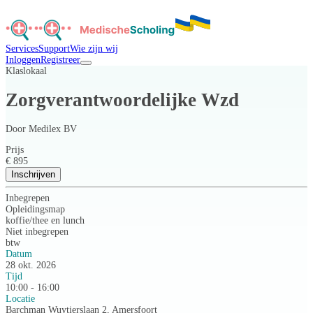
Services
Support
Wie zijn wij
Inloggen
Registreer
Klaslokaal
Zorgverantwoordelijke Wzd
Door
Medilex BV
Prijs
€ 895
Inschrijven
Inbegrepen
Opleidingsmap
koffie/thee en lunch
Niet inbegrepen
btw
Datum
28 okt. 2026
Tijd
10:00 - 16:00
Locatie
Barchman Wuytierslaan 2, Amersfoort