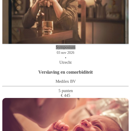
Symposium
03 nov 2026
•
Utrecht
Verslaving en comorbiditeit
Medilex BV
5 punten
€ 445