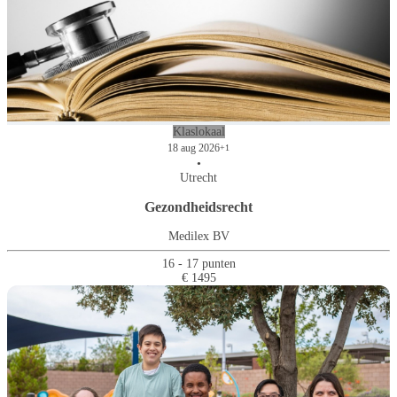
Klaslokaal
18 aug 2026
+1
•
Utrecht
Gezondheidsrecht
Medilex BV
16 - 17 punten
€ 1495