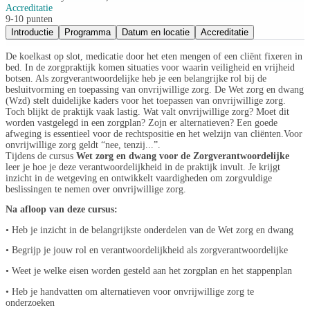
Accreditatie
9-10 punten
Introductie
Programma
Datum en locatie
Accreditatie
De koelkast op slot, medicatie door het eten mengen of een cliënt fixeren in
bed. In de zorgpraktijk komen situaties voor waarin veiligheid en vrijheid
botsen. Als zorgverantwoordelijke heb je een belangrijke rol bij de
besluitvorming en toepassing van onvrijwillige zorg. De Wet zorg en dwang
(Wzd) stelt duidelijke kaders voor het toepassen van onvrijwillige zorg.
Toch blijkt de praktijk vaak lastig. Wat valt onvrijwillige zorg? Moet dit
worden vastgelegd in een zorgplan? Zojn er alternatieven? Een goede
afweging is essentieel voor de rechtspositie en het welzijn van cliënten.Voor
onvrijwillige zorg geldt “nee, tenzij...”.
Tijdens de cursus
Wet zorg en dwang voor de Zorgverantwoordelijke
leer je hoe je deze verantwoordelijkheid in de praktijk invult. Je krijgt
inzicht in de wetgeving en ontwikkelt vaardigheden om zorgvuldige
beslissingen te nemen over onvrijwillige zorg.
Na afloop van deze cursus:
• Heb je inzicht in de belangrijkste onderdelen van de Wet zorg en dwang
• Begrijp je jouw rol en verantwoordelijkheid als zorgverantwoordelijke
• Weet je welke eisen worden gesteld aan het zorgplan en het stappenplan
• Heb je handvatten om alternatieven voor onvrijwillige zorg te
onderzoeken