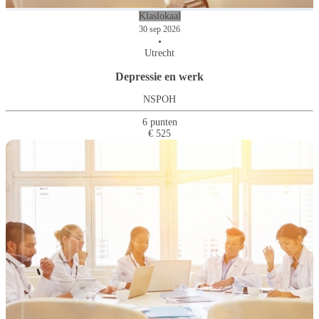
Klaslokaal
30 sep 2026
•
Utrecht
Depressie en werk
NSPOH
6 punten
€ 525