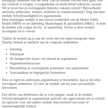
belangrijk onderdeel van het werk. Om de inhoud van een tekst goed voor
het voetlicht te krijgen, is toegankelijk en doeltreffend schrijven cruciaal.
Wil je leren hoe je overtuigende (beleids-) teksten schrijft? Bijvoorbeeld
adviezen, publicaties, notities, artikelen en visiedocumenten? Volg dan deze
module Schrijfvaardigheid en argumentatie.
Deze driedaagse module is een (keuze-)onderdeel van de
Master Public
Health (MPH)
en de
Opleiding Maatschappij & gezondheid (M&G
). Je kunt
de module ook volgen als bij- of nascholing. Tevens is deze module
incompany uit te voeren.
Tijdens de module ga je aan het werk met een eigen betogende tekst.
Daarbij besteed je aandacht aan de volgende onderdelen:
Inleiding
Tekstopzet
De doelgerichte keuze van inhoud en argumenten
Argumentatiestructuur
Beoordeling en overtuigende presentatie van argumentatie
Aanvaardbaar en begrijpelijk formuleren
Door je eigen en andermans argumentatie te beoordelen, kun je die tekst
vervolgens verbeteren. Zo sluit de module aan bij jouw persoonlijke
leerwensen.
Een advies van deelnemers die je voor gingen: maak in de module
Schrijfvaardigheid en argumentatie gebruik van eigen teksten die je schrijft
als opdracht voor een andere module (bijvoorbeeld een essay of
wetenschappelijk artikel).