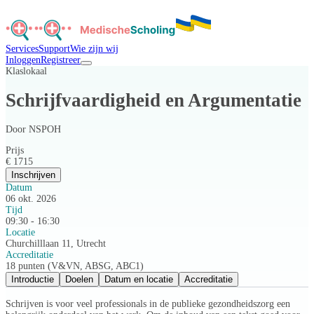
Services
Support
Wie zijn wij
Inloggen
Registreer
Klaslokaal
Schrijfvaardigheid en Argumentatie
Door
NSPOH
Prijs
€ 1715
Inschrijven
Datum
06 okt. 2026
Tijd
09:30 - 16:30
Locatie
Churchilllaan 11, Utrecht
Accreditatie
18 punten (V&VN, ABSG, ABC1)
Introductie
Doelen
Datum en locatie
Accreditatie
Schrijven is voor veel professionals in de publieke gezondheidszorg een