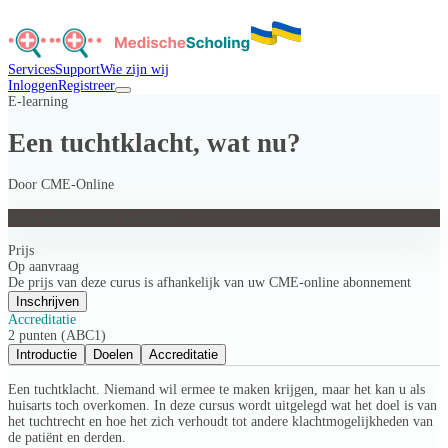
Services
Support
Wie zijn wij
Inloggen
Registreer
E-learning
Een tuchtklacht, wat nu?
Door
CME-Online
Een tuchtklacht, wat nu?
Prijs
Op aanvraag
De prijs van deze curus is afhankelijk van uw CME-online abonnement
Inschrijven
Accreditatie
2 punten (ABC1)
Introductie
Doelen
Accreditatie
Een tuchtklacht. Niemand wil ermee te maken krijgen, maar het kan u als
huisarts toch overkomen. In deze cursus wordt uitgelegd wat het doel is van
het tuchtrecht en hoe het zich verhoudt tot andere klachtmogelijkheden van
de patiënt en derden.