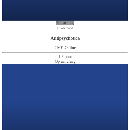
E-learning
On-demand
Antipsychotica
CME-Online
1.5 punt
Op aanvraag