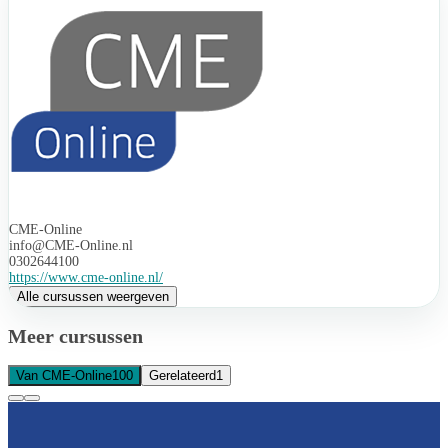
CME-Online
info@CME-Online.nl
0302644100
https://www.cme-online.nl/
Alle cursussen weergeven
Meer cursussen
Van CME-Online
100
Gerelateerd
1