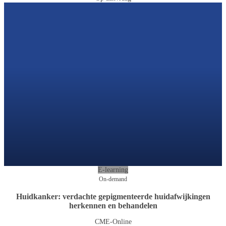
E-learning
On-demand
Huidkanker: verdachte gepigmenteerde huidafwijkingen
herkennen en behandelen
CME-Online