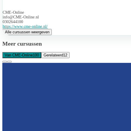
CME-Online
info@CME-Online.nl
0302644100
https://www.cme-online.nl/
Alle cursussen weergeven
Meer cursussen
Van CME-Online
100
Gerelateerd
12