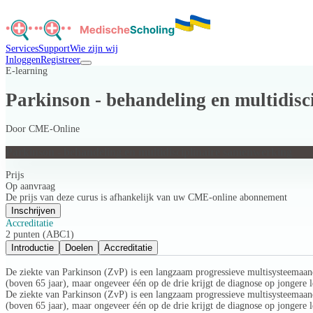
Services
Support
Wie zijn wij
Inloggen
Registreer
E-learning
Parkinson - behandeling en multidis
Door
CME-Online
Parkinson - behandeling en multidisciplinaire samenwerking
Prijs
Op aanvraag
De prijs van deze curus is afhankelijk van uw CME-online abonnement
Inschrijven
Accreditatie
2 punten (ABC1)
Introductie
Doelen
Accreditatie
De ziekte van Parkinson (ZvP) is een langzaam progressieve multisysteemaand
(boven 65 jaar), maar ongeveer één op de drie krijgt de diagnose op jongere le
De ziekte van Parkinson (ZvP) is een langzaam progressieve multisysteemaand
(boven 65 jaar), maar ongeveer één op de drie krijgt de diagnose op jongere le