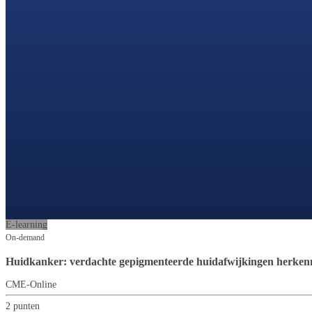
E-learning
On-demand
Huidkanker: verdachte gepigmenteerde huidafwijkingen herken
CME-Online
2 punten