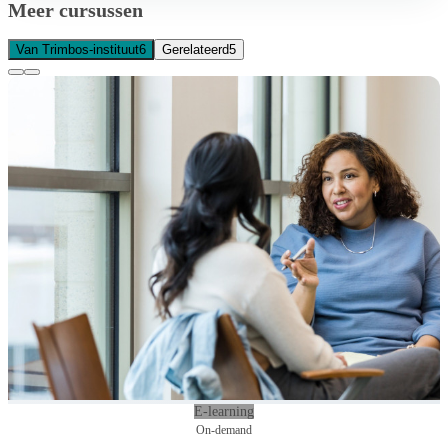
Meer cursussen
Van Trimbos-instituut
6
Gerelateerd
5
E-learning
On-demand