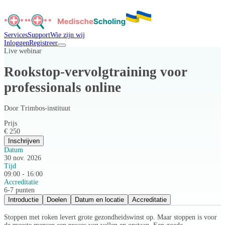
Services
Support
Wie zijn wij
Inloggen
Registreer
Live webinar
Rookstop-vervolgtraining voor
professionals online
Door
Trimbos-instituut
Prijs
€ 250
Inschrijven
Datum
30 nov. 2026
Tijd
09:00 - 16:00
Accreditatie
6-7 punten
Introductie
Doelen
Datum en locatie
Accreditatie
Stoppen met roken levert grote gezondheidswinst op. Maar stoppen is voor