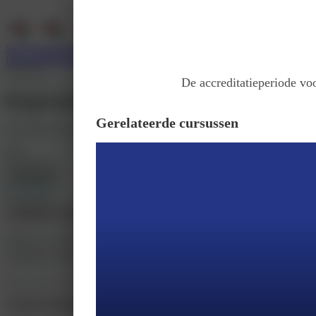
Services
Support
Wie zijn wij
Inloggen
Registreer
Klaslokaal
De accreditatieperiode voo
Regionale refereeravond ILD Amst
Gerelateerde cursussen
Door
MedClass (Boehringer Ingelheim B.V.)
Prijs
Op aanvraag
Inschrijven
Accreditatie
In aanvraag
Introductie
Programma
Accreditatie
Tijdens deze nascholingsavond staan actuele ontwikkelingen binnen interstitië
Tijdens deze nascholingsavond staan actuele ontwikkelingen binnen interstiti
samenhang tussen pulmonale hypertensie en ILD komen uitgebreid aan bod. De
Deze avond is speciaal bedoeld voor longartsen, reumatologen, radiologen, ver
Cursus informatie klopt niet?