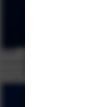
E-learning
On-demand
On demand nascholing: Diabetes Mellitus type 2 vernieuwde richt
MedClass (Boehringer Ingelheim B.V.)
1.5 - 2 punten
Op aanvraag