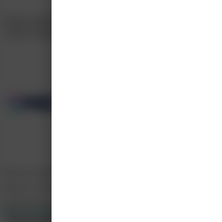
Medisch handelen
60%
Samenwerken
20%
Kennis en wetenschap
20%
MedClass (Boehringer Ingelheim B.V.)
MedClass is het educatieve platform van Boehringer Ingelheim B.V. Bij MedCl
info@medclass.nl
https://www.medclass.nl/
Alle cursussen weergeven