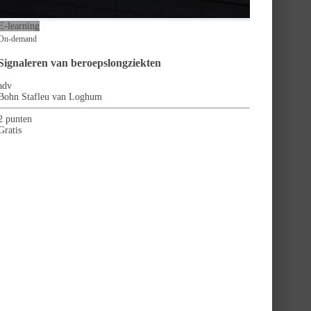
E-learning
On-demand
Signaleren van beroepslongziekten
adv
Bohn Stafleu van Loghum
2 punten
Gratis