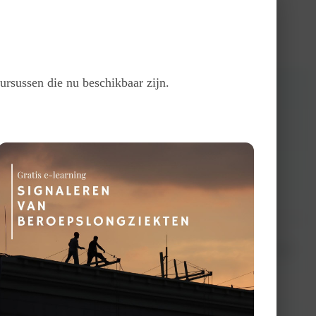
ursussen die nu beschikbaar zijn.
nieuwe richtlijnen, lopend onderzoek (waaronder het P4O2-project), en de
an kennis in een informele sfeer.