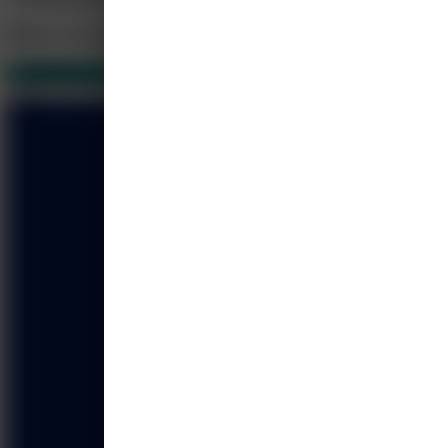
Meer cursussen
Van MedClass (Boehringer Ingelheim B.V.)
7
Gerelateerd
6