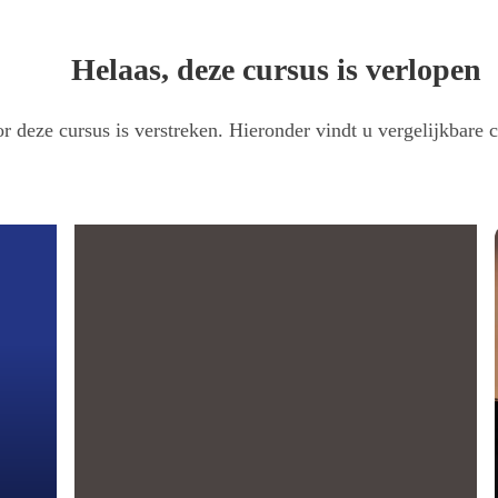
Helaas, deze cursus is verlopen
r deze cursus is verstreken. Hieronder vindt u vergelijkbare c
erdam UMC
le longziekten (ILD) centraal.
ële longziekten (ILD) centraal. Onderwerpen zoals klinische genetica bij ILD, 
 bijeenkomst biedt volop gelegenheid voor discussie, netwerken en het delen v
pleegkundig specialisten en physician assistants.