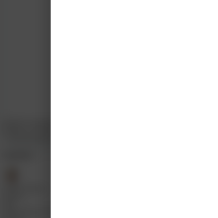
Medisch handelen
40%
Kennis en wetenschap
20%
Professionaliteit en kwaliteit
40%
Sprekers
Judith Ummels
Docent
MP
Muriel Persyn-Visser