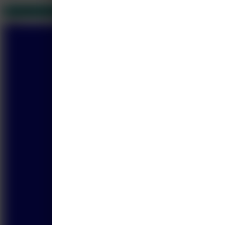
Van METS Center
5
Gerelateerd
12