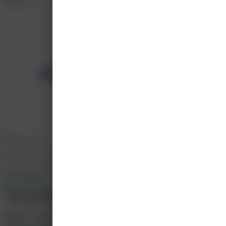
Docent
Webinar E
METS Center
Het METS Center ontwikkelt en faciliteert opleidingen en trainingen om zorgpro
d.vanderpuil@metscenter.nl
0307551000
http://www.metscenter.nl
Alle cursussen weergeven
Meer cursussen