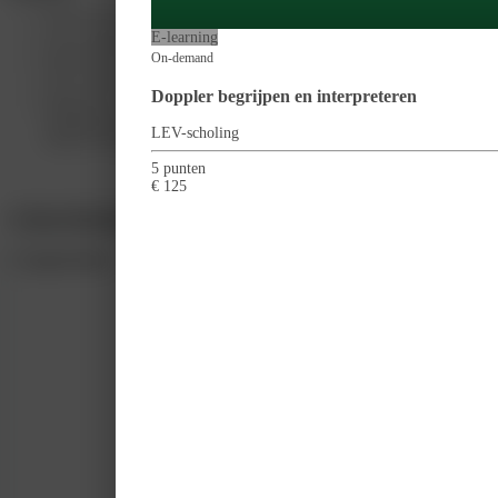
De focus ligt op het ‘doen’. Je oefent de echoscopische handelingen op d
E-learning
In de training wordt aandacht besteed aan de structuur van je echo-onder
On-demand
Indien gewenst kun je in deze training de IUD-controle nog eens extra 
Deze training is geschikt voor zowel beginnende als ervaren profession
Doppler begrijpen en interpreteren
Praktische ervaring is vereist. We veronderstellen dat de theorie acht
Echoscopie in de verloskunde en gynaecologie (Van Vugt e.a.). De meest
LEV-scholing
daarbij vermeld staan.
5 punten
€ 125
Cursus informatie klopt niet?
Competenties