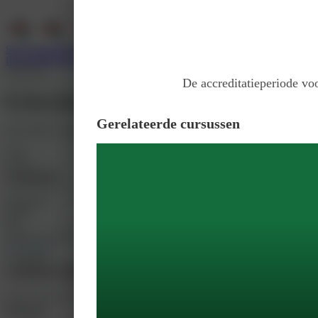
Services
Support
Wie zijn wij
Inloggen
Registreer
Klaslokaal
De accreditatieperiode voo
Echosimulatie basis gynaecologie
Gerelateerde cursussen
Door
METS Center
Prijs
€ 370
Inschrijven
Inbegrepen
koffie
thee
snack en certificaat
Accreditatie
3-4 punten
Introductie
Doelen
Accreditatie
Deze training is speciaal ontwikkeld voor verloskundig echoscopisten, gynaeco
Inhoud