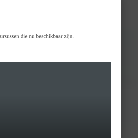
ursussen die nu beschikbaar zijn.
ische echo’s op de transvaginale scantrainer.