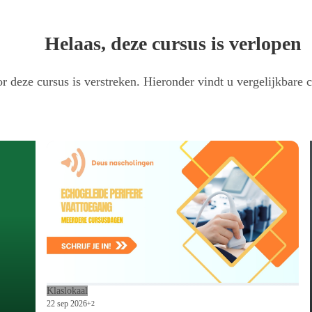
Helaas, deze cursus is verlopen
r deze cursus is verstreken. Hieronder vindt u vergelijkbare c
logisch echoscopisten en (huis)artsen. Je leert de basisprincipes van gynaecolog
Klaslokaal
22 sep 2026
+2