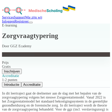
Services
Support
Wie zijn wij
Inloggen
Registreer
E-learning
Zorgvraagtypering
Door
GGZ Ecademy
Zorgvraagtypering
Prijs
Gratis
Inschrijven
Accreditatie
1-2 punten
Introductie
Accreditatie
In dit leertraject gaat de deelnemer aan de slag met het bepalen van de
zorgvraagtypering volgens het nieuwe Zorgprestatiemodel. Vanaf 2022 is
het Zorgprestatiemodel het standaard bekostigingssysteem in de geestelijke
gezondheidszorg en de forensische zorg. In dit leertraject wordt de theorie
van de zorgvraagtypering behandeld. Voor de ggz (incl. verslavingszorg) is