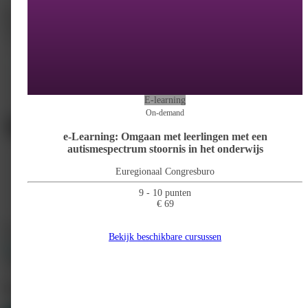
Medisch handelen
40%
Samenwerken
40%
Kennis en wetenschap
20%
E-learning
On-demand
e-Learning: Omgaan met leerlingen met een
autismespectrum stoornis in het onderwijs
Euregionaal Congresburo
9 - 10 punten
€ 69
E-learning Programma
kenniscentrum kinderpalliatieve zorg
Bekijk beschikbare cursussen
info@kinderpalliatief.nl
Kinderpalliatieve Zorg (cursus
http://www.kinderpalliatief.nl
Alle cursussen weergeven
1, 2 &3)
Meer cursussen