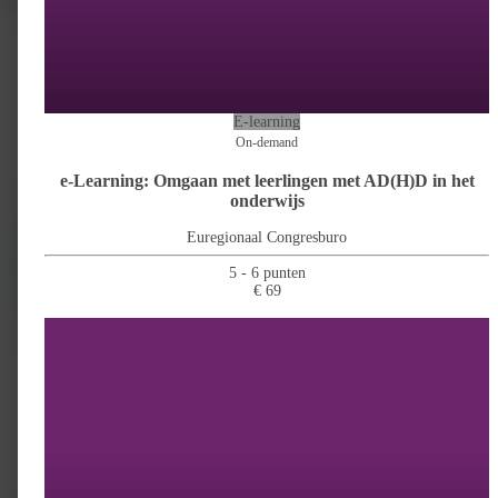
Competenties
E-learning
On-demand
e-Learning: Omgaan met leerlingen met AD(H)D in het
onderwijs
Euregionaal Congresburo
5 - 6 punten
€ 69