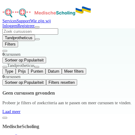
Services
Support
Wie zijn wij
Inloggen
Registreer
Tandprotheticus
Filters
0
cursussen
Sorteer op:
Populariteit
Tandprotheticus
Type
Prijs
Punten
Datum
Meer filters
0
cursussen
Sorteer op:
Populariteit
Filters resetten
Geen cursussen gevonden
Probeer je filters of zoekcriteria aan te passen om meer cursussen te vinden.
Laad meer
MedischeScholing