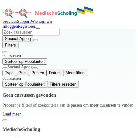
Services
Support
Wie zijn wij
Inloggen
Registreer
Sociaal Agoog
Filters
0
cursussen
Sorteer op:
Populariteit
Sociaal Agoog
Type
Prijs
Punten
Datum
Meer filters
0
cursussen
Sorteer op:
Populariteit
Filters resetten
Geen cursussen gevonden
Probeer je filters of zoekcriteria aan te passen om meer cursussen te vinden.
Laad meer
MedischeScholing