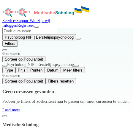
Services
Support
Wie zijn wij
Inloggen
Registreer
Psycholoog NIP | Eerstelijnspsycholoog
Filters
0
cursussen
Sorteer op:
Populariteit
Psycholoog NIP | Eerstelijnspsycholoog
Type
Prijs
Punten
Datum
Meer filters
0
cursussen
Sorteer op:
Populariteit
Filters resetten
Geen cursussen gevonden
Probeer je filters of zoekcriteria aan te passen om meer cursussen te vinden.
Laad meer
MedischeScholing