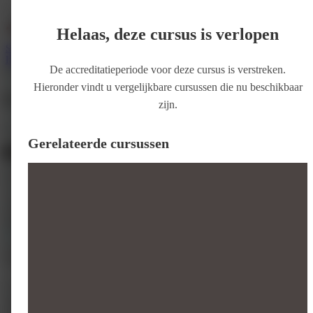
Helaas, deze cursus is verlopen
Services
Support
Wie zijn wij
Inloggen
Registreer
De accreditatieperiode voor deze cursus is verstreken.
Klaslokaal
Hieronder vindt u vergelijkbare cursussen die nu beschikbaar
Delta IBD Dag
zijn.
Door
Erasmus MC
Gerelateerde cursussen
Delta IBD Dag
Prijs
€ 35 – € 60
Artsen, Verpleegkundig Specialisten, Physician Assistant € 60,= ;
Verpleegkundigen, onderzoekers € 35,=
Inschrijven
Accreditatie
0-4 punten
Introductie
Programma
Accreditatie
We hopen u weer te mogen begroeten op de jaarlijkse IBD delta dag op
vrijdag 17 januari 2025. Deze vindt, zoals afgelopen edities, weer online
plaats. Zoals u van ons gewend bent is het weer een programma vol