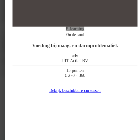
praktische tips volgens de huidige inzichten rondom IBD zorg.
We hopen u weer te mogen begroeten op de
jaarlijkse IBD delta dag op
vrijdag 17 januari 2025
. Deze vindt, zoals afgelopen edities, weer online
plaats. Zoals u van ons gewend bent is het weer een programma vol
praktische tips volgens de huidige inzichten rondom IBD zorg.
E-learning
Voor deze dag werken de IBD artsen van het UZ Leuven, Erasmus MC en
On-demand
LUMC samen. De dagvoorzitters zijn:
prof. dr. Séverine Vermeire (UZ
Leuven), dr. Andrea van der Meulen (LUMC, Leiden) en dr.
Voeding bij maag- en darmproblematiek
Annemarie de Vries (Erasmus MC, Rotterdam).
Allen zijn expert op het
gebied van IBD
.
adv
PIT Actief BV
Cursus informatie klopt niet?
15 punten
Competenties
€ 270 - 360
Bekijk beschikbare cursussen