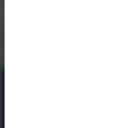
Erasmus MC
info@erasmusmc.nl
0107040143
https://www.rijndam.nl/erasmusmc
Alle cursussen weergeven
Meer cursussen
Van Erasmus MC
2
Gerelateerd
1