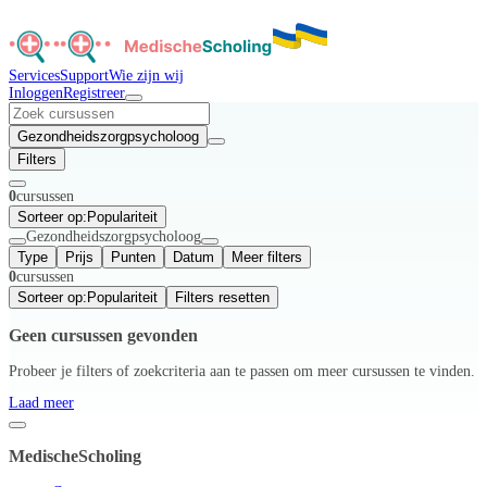
Services
Support
Wie zijn wij
Inloggen
Registreer
Gezondheidszorgpsycholoog
Filters
0
cursussen
Sorteer op:
Populariteit
Gezondheidszorgpsycholoog
Type
Prijs
Punten
Datum
Meer filters
0
cursussen
Sorteer op:
Populariteit
Filters resetten
Geen cursussen gevonden
Probeer je filters of zoekcriteria aan te passen om meer cursussen te vinden.
Laad meer
MedischeScholing