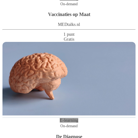
On-demand
Vaccinaties op Maat
MEDtalks.nl
1 punt
Gratis
E-learning
On-demand
De Diagnose