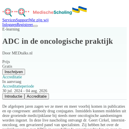
Services
Support
Wie zijn wij
Inloggen
Registreer
E-learning
ADC in de oncologische praktijk
Door
MEDtalks.nl
Prijs
Gratis
Inschrijven
Accreditatie
In aanvraag
Accreditatieperiode
30 jul. 2024 - 04 aug. 2026
Introductie
Accreditatie
De afgelopen jaren zagen we ze meer en meer voorbij komen in publicaties
en op congressen: antibody drug conjugates. Inmiddels kunnen middelen uit
deze groeiende medicijnklasse bij steeds meer oncologische aandoeningen
worden ingezet. In deze live nascholing ontvangt dr. Geert Cirkel, internist-
oncoloog, een gevarieerd panel van specialisten. Zij hebben het over de