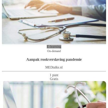
E-learning
On-demand
Aanpak rookverslaving pandemie
MEDtalks.nl
1 punt
Gratis