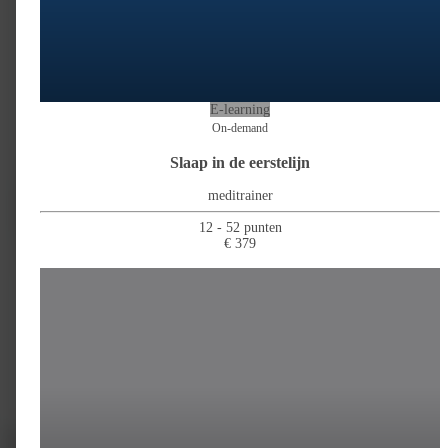
E-learning
On-demand
Slaap in de eerstelijn
meditrainer
12 - 52 punten
€ 379
Medisch handelen
40%