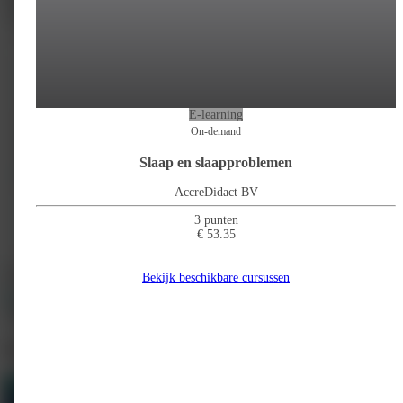
Samenwerken
20%
Kennis en wetenschap
40%
E-learning
On-demand
Slaap en slaapproblemen
AccreDidact BV
3 punten
€ 53.35
meditrainer
Bekijk beschikbare cursussen
info@meditrainer.nl
http://www.meditrainer.nl
Slaap in de eerstelijn
Alle cursussen weergeven
Meer cursussen
Van meditrainer
1
Gerelateerd
12