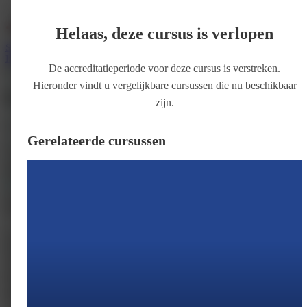
Helaas, deze cursus is verlopen
Services
Support
Wie zijn wij
Inloggen
Registreer
De accreditatieperiode voor deze cursus is verstreken.
Klaslokaal
Hieronder vindt u vergelijkbare cursussen die nu beschikbaar
Slaap bij ouderen
zijn.
Door
meditrainer
Gerelateerde cursussen
Prijs
€ 325
Inschrijven
Accreditatie
In aanvraag
Introductie
Doelen
Programma
Accreditatie
In deze scholing combineer je je bestaande expertise met kennis op het
gebied van bewegen, leefstijl en slaap. Je verkrijgt specifieke kennis over de
ouderenslaap met speciale aandachtsgebieden zoals dementie, parkinson,
chronische pijn en meer...
Goed slapen en een gezonde leefstijl helpen bij vitaal
ouder worden.