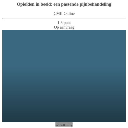
Opioïden in beeld: een passende pijnbehandeling
CME-Online
1.5 punt
Op aanvraag
E-learning