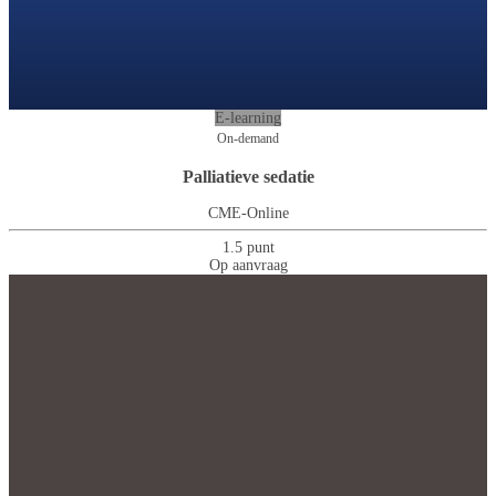
E-learning
On-demand
Palliatieve sedatie
CME-Online
1.5 punt
Op aanvraag