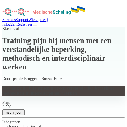
Services
Support
Wie zijn wij
Inloggen
Registreer
Klaslokaal
Training pijn bij mensen met een
verstandelijke beperking,
methodisch en interdisciplinair
werken
Door
Ipse de Bruggen - Bureau Bopz
Training pijn bij mensen met een verstandelijke beperking,
methodisch en interdisciplinair werken
Prijs
€ 550
Inschrijven
Inbegrepen
lunch en studiemateriaal