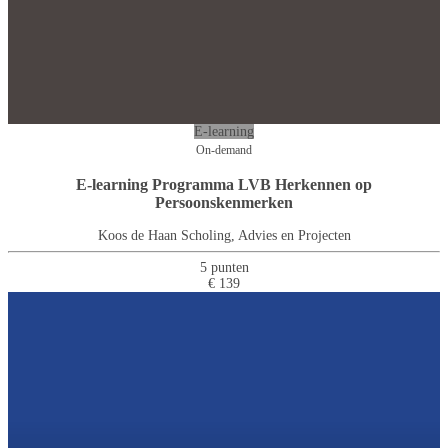
E-learning
On-demand
E-learning Programma LVB Herkennen op
Persoonskenmerken
Koos de Haan Scholing, Advies en Projecten
5 punten
€ 139