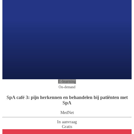
E-learning
On-demand
SpA café 3: pijn herkennen en behandelen bij patiënten met
SpA
MedNet
In aanvraag
Gratis