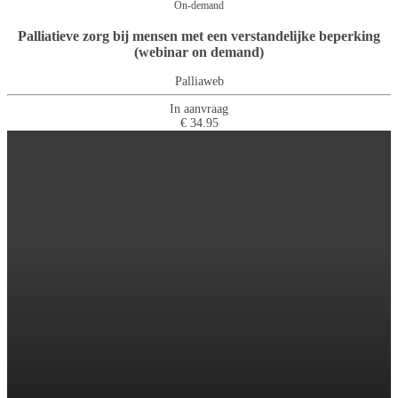
On-demand
Palliatieve zorg bij mensen met een verstandelijke beperking
(webinar on demand)
Palliaweb
In aanvraag
€ 34.95