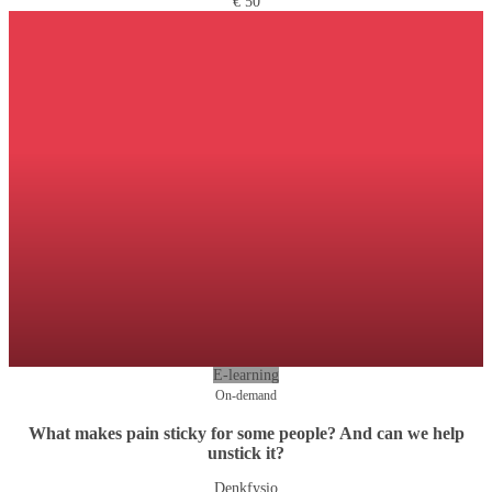
€ 50
E-learning
On-demand
What makes pain sticky for some people? And can we help
unstick it?
Denkfysio