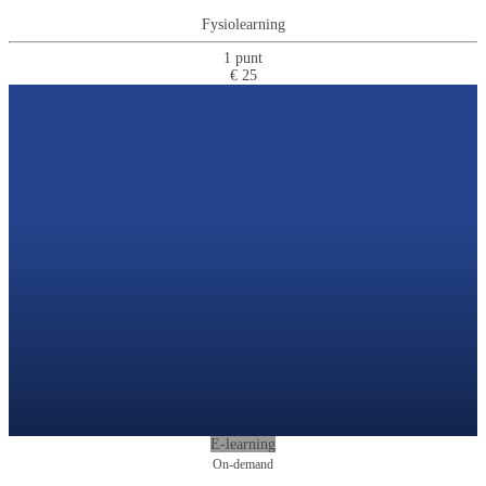
Fysiolearning
1 punt
€ 25
E-learning
On-demand