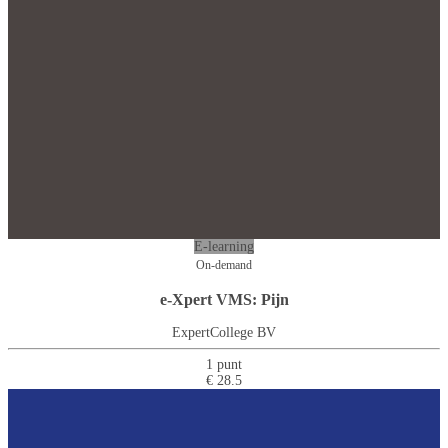
E-learning
On-demand
e-Xpert VMS: Pijn
ExpertCollege BV
1 punt
€ 28.5