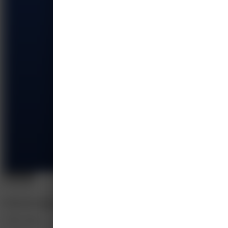
E-learning
On-demand
Effectief omgaan met agressie in de huisartsenpraktijk
CME-Online