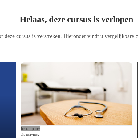
Helaas, deze cursus is verlopen
r deze cursus is verstreken. Hieronder vindt u vergelijkbare c
t agressie. In jullie praktijk of organisatie vragen jullie je af of je daar een 
zonder autoritair te zijn.
ken met agressie. In jullie praktijk of organisatie vragen jullie je af of 
m gezag te verkrijgen zonder autoritair te zijn.
 de hele organisatie. Je krijgt aandacht voor een andere manier van communicer
choling duurt 1 dagdeel (4 uur).
Incompany
Op aanvraag