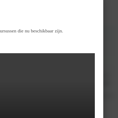
ursussen die nu beschikbaar zijn.
gezamenlijke aanpak voor af kunt spreken. Dat kan. In deze scholing krijg je
je daar een gezamenlijke aanpak voor af kunt spreken. Dat kan. In deze
en, waardoor je agressie kunt voorkomen. Je oefent bedreigende situaties met