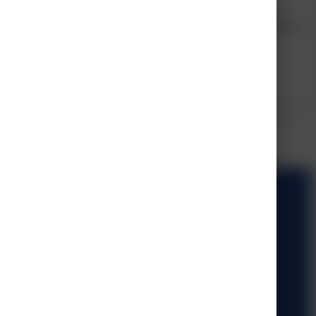
spraktijken, ziekenhuizen en gezondheidscentra. Maar ook bij arbodiensten,
senpraktijk