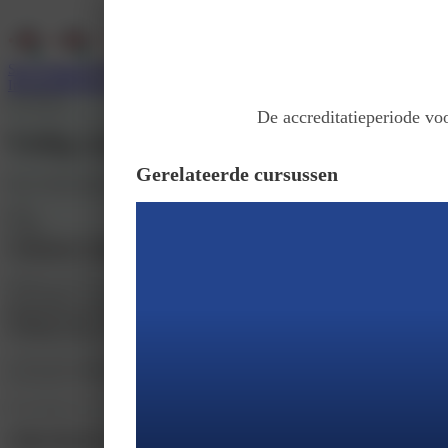
Services
Support
Wie zijn wij
Inloggen
Registreer
Incompany
De accreditatieperiode voo
Veilig werken
Gerelateerde cursussen
Door
Nederlandse Vereniging van Doktersassistenten
Prijs
€ 150
Introductie
Doelen
Programma
Accreditatie
Herken je dit? In jouw praktijk of organisatie krijg je steeds meer te maken me
eenvoudige, concrete en oplossingsgerichte handvatten om gezag te verkrijgen 
Herken je dit? In jouw praktijk of organisatie krijg je steeds meer te ma
scholing krijg je eenvoudige, concrete en oplossingsgerichte handvatten o
Je leert dat omgaan met agressie niet een zaak is van een individu, maar van
een actrice en leert tips & tricks om agressie te voorkomen.
Een docent en een trainingsacteur van Dialogis verzorgen de scholing. Deze s
Meer informatie
Cursus informatie klopt niet?