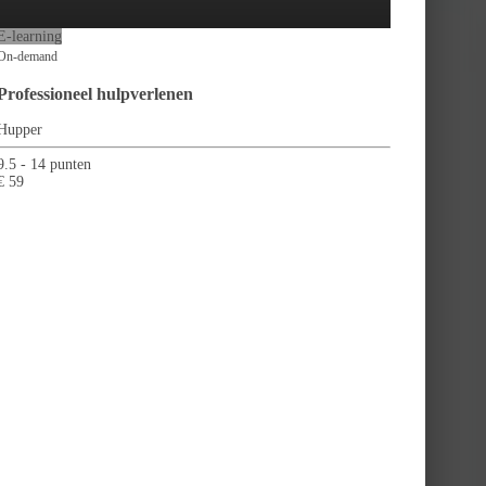
E-learning
On-demand
Professioneel hulpverlenen
Hupper
9.5 - 14 punten
€ 59