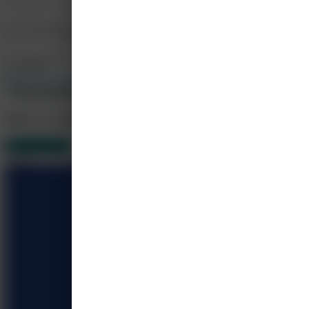
Nederlandse Vereniging van Doktersassistenten
De Nederlandse Vereniging van Doktersassistenten (NVDA) is de beroepsvereni
Effect
binnen de jeugdgezondheidszorg (JGZ) en vele andere werkvelden.
secretariaat@nvda.nl
854824400
http://www.nvda.nl
Alle cursussen weergeven
Meer cursussen
Gerelateerd
12