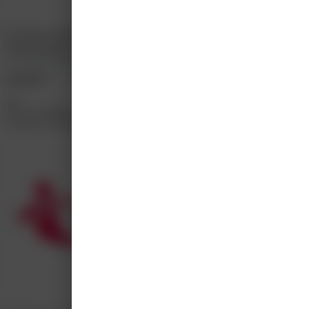
Communicatie
40%
Maatschappelijk handelen en preventie
30%
Professionaliteit en kwaliteit
30%
Sprekers
QS
Quorry Schiphuis
werkzaam bij Dialogis