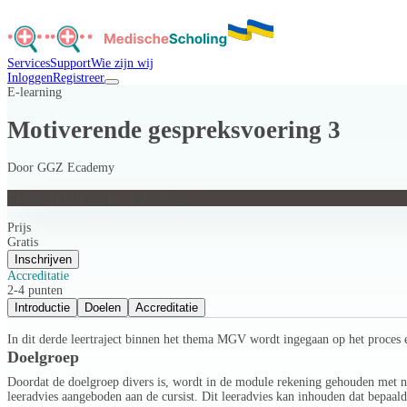
Services
Support
Wie zijn wij
Inloggen
Registreer
E-learning
Motiverende gespreksvoering 3
Door
GGZ Ecademy
Motiverende gespreksvoering 3
Prijs
Gratis
Inschrijven
Accreditatie
2-4 punten
Introductie
Doelen
Accreditatie
In dit derde leertraject binnen het thema MGV wordt ingegaan op het proces 
Doelgroep
Doordat de doelgroep divers is, wordt in de module rekening gehouden met ni
leeradvies aangeboden aan de cursist. Dit leeradvies kan inhouden dat bepaa