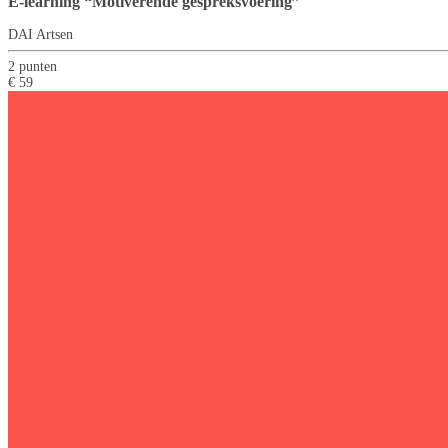
E-learning “Motiverende gespreksvoering”
DAI Artsen
2 punten
€ 59