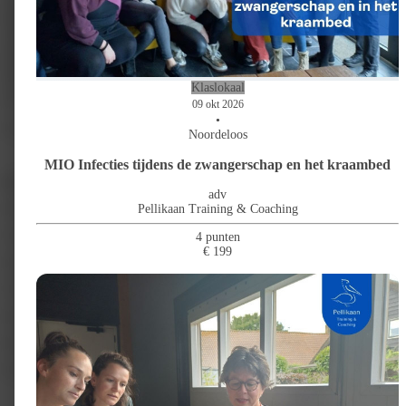
de mogelijkheden? En waar liggen de grenzen? Wat is de juiste zorg op de
juiste plek?
Technologisch diagnostisch onderzoek wordt steeds meer gebruikt in de
eerstelijns zorg. De echoscopie is niet meer weg te denken uit verloskundige
praktijk en o.a. het doppler en CTG-onderzoek maakt zijn opmars. Echter,
onze VIL en veel protocollen zijn nog gebaseerd op de ‘oude situatie’. Hoe
Klaslokaal
willen wij omgaan met deze ontwikkelingen? Waar liggen de mogelijkheden
en onze kracht? En waar liggen de grenzen?
09 okt 2026
•
Wat is de juiste zorg op de juiste plek?
Noordeloos
MIO Infecties tijdens de zwangerschap en het kraambed
Programma
adv
Pellikaan Training & Coaching
Inloop en ontvangst (15 min)
Voorstellen (15 min)
4 punten
€ 199
Oriëntatie op het onderwerp n.a.v. de voorbereidingsopdracht (45 min)
Toelichting intervisie en vraag/probleem/uitdaging definiëren (30 min)
Pauze (15 min)
Intervisiebespreking (75 min)
Evaluatie en afsluiting (15 min)