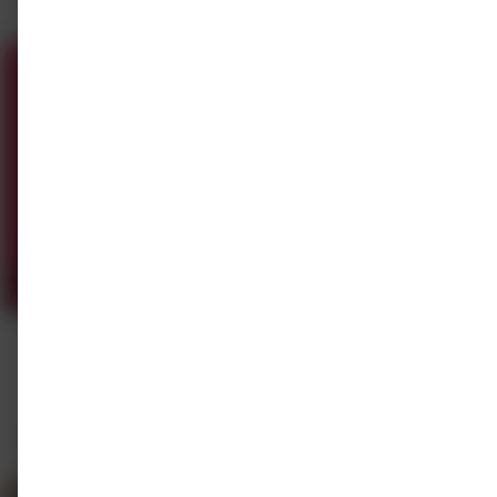
4 punten
€ 137
Live webinar
15 okt 2026
Hypertensieve aandoeningen
LEV-scholing
4 - 6 punten
€ 167