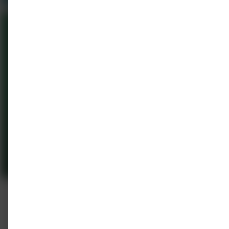
E-learning
On-demand
Doppler begrijpen en interpreteren
LEV-scholing