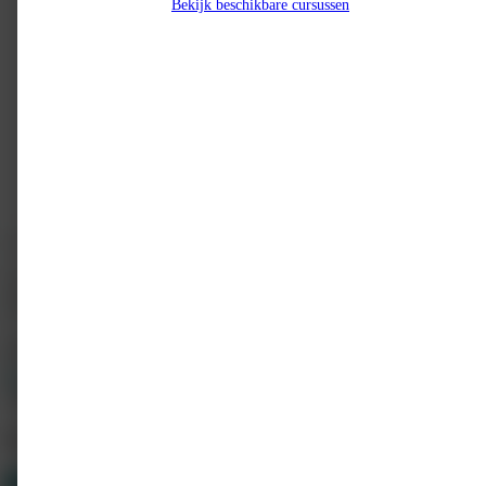
Bekijk beschikbare cursussen
LEV-scholing
LEV-scholing heeft tot doel verloskundigen en echoscopisten te versterken
met kennis gebaseerd op wetenschappelijk onderzoek én vanuit fysiologisch
perspectief.
info@lev-scholing.nl
0619994437
https://lev-scholing.nl/
Alle cursussen weergeven
Meer cursussen
Van LEV-scholing
10
Gerelateerd
12