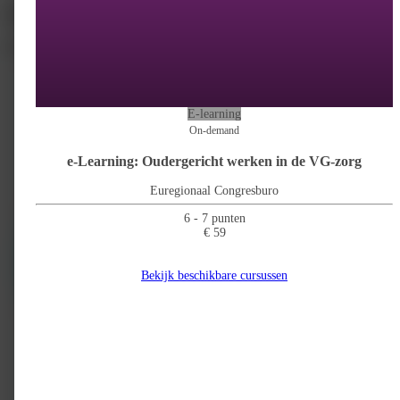
Cursus informatie klopt niet?
Competenties
E-learning
On-demand
e-Learning: Oudergericht werken in de VG-zorg
Euregionaal Congresburo
6 - 7 punten
€ 59
Bekijk beschikbare cursussen