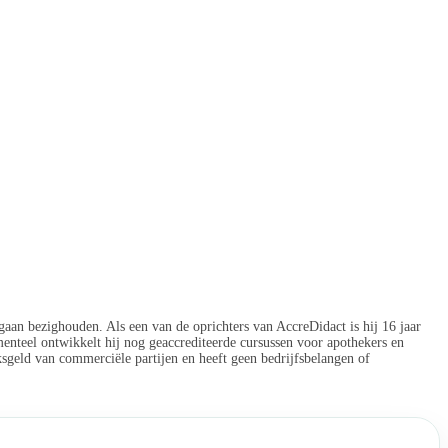
g gaan bezighouden. Als een van de oprichters van AccreDidact is hij 16 jaar
menteel ontwikkelt hij nog geaccrediteerde cursussen voor apothekers en
ksgeld van commerciële partijen en heeft geen bedrijfsbelangen of