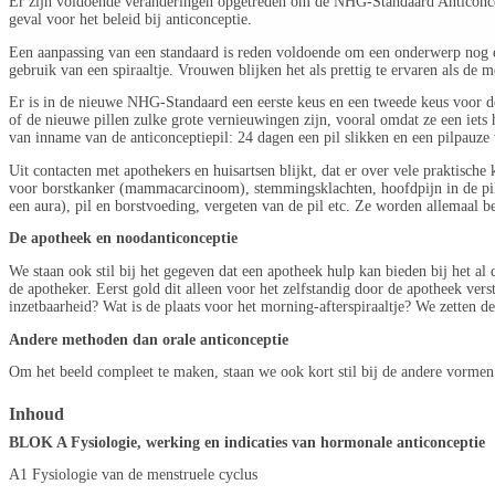
Er zijn voldoende veranderingen opgetreden om de NHG-Standaard Anticoncepti
geval voor het beleid bij anticonceptie.
Een aanpassing van een standaard is reden voldoende om een onderwerp nog ee
gebruik van een spiraaltje. Vrouwen blijken het als prettig te ervaren als de me
Er is in de nieuwe NHG-Standaard een eerste keus en een tweede keus voor de
of de nieuwe pillen zulke grote vernieuwingen zijn, vooral omdat ze een iets 
van inname van de anticonceptiepil: 24 dagen een pil slikken en een pilpauze 
Uit contacten met apothekers en huisartsen blijkt, dat er over vele praktisch
voor borstkanker (mammacarcinoom), stemmingsklachten, hoofdpijn in de pilpa
een aura), pil en borstvoeding, vergeten van de pil etc. Ze worden allemaal b
De apotheek en noodanticonceptie
We staan ook stil bij het gegeven dat een apotheek hulp kan bieden bij het al
de apotheker. Eerst gold dit alleen voor het zelfstandig door de apotheek vers
inzetbaarheid? Wat is de plaats voor het morning-afterspiraaltje? We zetten de
Andere methoden dan orale anticonceptie
Om het beeld compleet te maken, staan we ook kort stil bij de andere vormen 
Inhoud
BLOK A Fysiologie, werking en indicaties van hormonale anticonceptie
A1 Fysiologie van de menstruele cyclus