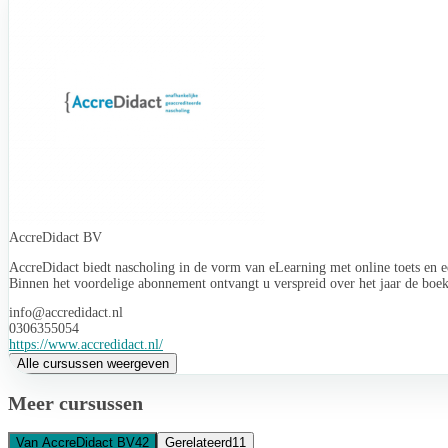
AccreDidact BV
AccreDidact biedt nascholing in de vorm van eLearning met online toets en ee
Binnen het voordelige abonnement ontvangt u verspreid over het jaar de boek
info@accredidact.nl
0306355054
https://www.accredidact.nl/
Alle cursussen weergeven
Meer cursussen
Van AccreDidact BV
42
Gerelateerd
11