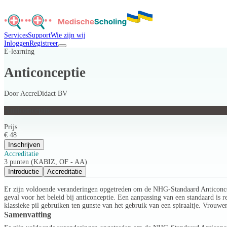
Services
Support
Wie zijn wij
Inloggen
Registreer
E-learning
Anticonceptie
Door
AccreDidact BV
Anticonceptie
Prijs
€ 48
Inschrijven
Accreditatie
3 punten (KABIZ, OF - AA)
Introductie
Accreditatie
Er zijn voldoende veranderingen opgetreden om de NHG-Standaard Anticoncepti
geval voor het beleid bij anticonceptie. Een aanpassing van een standaard i
klassieke pil gebruiken ten gunste van het gebruik van een spiraaltje. Vrouwen b
Samenvatting