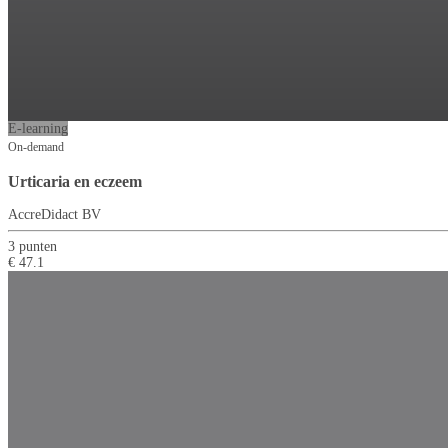
E-learning
On-demand
Urticaria en eczeem
AccreDidact BV
3 punten
€ 47.1