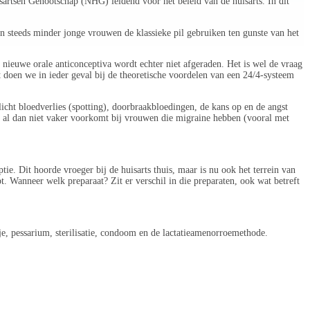
artsen Genootschap (NHG) leidend voor het beleid van de huisarts. In dit
 steeds minder jonge vrouwen de klassieke pil gebruiken ten gunste van het
nieuwe orale anticonceptiva wordt echter niet afgeraden. Het is wel de vraag
t doen we in ieder geval bij de theoretische voordelen van een 24/4-systeem
licht bloedverlies (spotting), doorbraakbloedingen, de kans op en de angst
e al dan niet vaker voorkomt bij vrouwen die migraine hebben (vooral met
ie. Dit hoorde vroeger bij de huisarts thuis, maar is nu ook het terrein van
pt. Wanneer welk preparaat? Zit er verschil in die preparaten, ook wat betreft
je, pessarium, sterilisatie, condoom en de lactatieamenorroemethode.