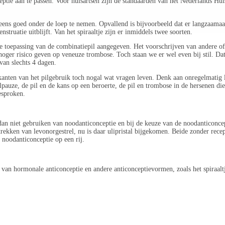
e aan te passen. Voor huisartsen zijn de standaarden van het Nederlands Huis
ns goed onder de loep te nemen. Opvallend is bijvoorbeeld dat er langzaamaan
nstruatie uitblijft. Van het spiraaltje zijn er inmiddels twee soorten.
 toepassing van de combinatiepil aangegeven. Het voorschrijven van andere of 
hoger risico geven op veneuze trombose. Toch staan we er wel even bij stil. Da
van slechts 4 dagen.
e kanten van het pilgebruik toch nogal wat vragen leven. Denk aan onregelmatig 
uze, de pil en de kans op een beroerte, de pil en trombose in de hersenen di
esproken.
 dan niet gebruiken van noodanticonceptie en bij de keuze van de noodanticoncept
trekken van levonorgestrel, nu is daar ulipristal bijgekomen. Beide zonder rece
 noodanticonceptie op een rij.
van hormonale anticonceptie en andere anticonceptievormen, zoals het spiraalt