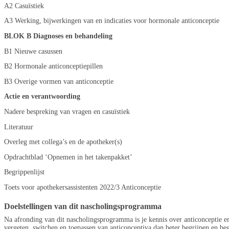
A2 Casuïstiek
A3 Werking, bijwerkingen van en indicaties voor hormonale anticonceptie
BLOK B Diagnoses en behandeling
B1 Nieuwe casussen
B2 Hormonale anticonceptiepillen
B3 Overige vormen van anticonceptie
Actie en verantwoording
Nadere bespreking van vragen en casuïstiek
Literatuur
Overleg met collega’s en de apotheker(s)
Opdrachtblad ‘Opnemen in het takenpakket’
Begrippenlijst
Toets voor apothekersassistenten 2022/3 Anticonceptie
Doelstellingen van dit nascholingsprogramma
Na afronding van dit nascholingsprogramma is je kennis over anticonceptie en
vergeten, switchen en toepassen van anticonceptiva dan beter begrijpen en be