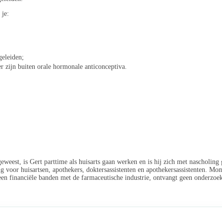
 je:
geleiden;
r zijn buiten orale hormonale anticonceptiva.
n geweest, is Gert parttime als huisarts gaan werken en is hij zich met nascholin
ng voor huisartsen, apothekers, doktersassistenten en apothekersassistenten. Mo
 geen financiële banden met de farmaceutische industrie, ontvangt geen onderzoe