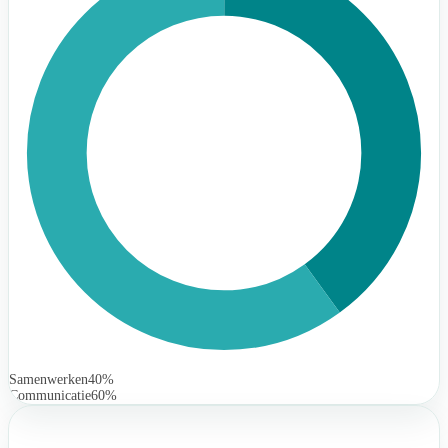
Samenwerken
40%
Communicatie
60%