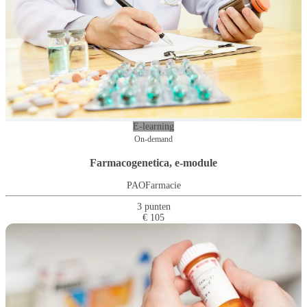
E-learning
On-demand
Farmacogenetica, e-module
PAOFarmacie
3 punten
€ 105