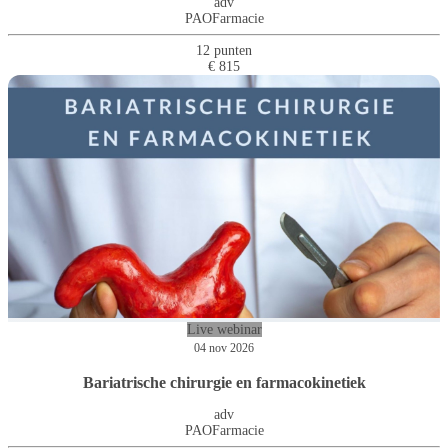
adv
PAOFarmacie
12 punten
€ 815
Live webinar
04 nov 2026
Bariatrische chirurgie en farmacokinetiek
adv
PAOFarmacie