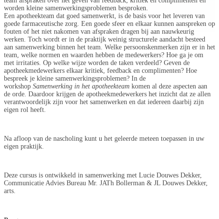
team afspraken over het geven van feedback, kritiek en complimenten en
worden kleine samenwerkingsproblemen besproken.
Een apotheekteam dat goed samenwerkt, is de basis voor het leveren van
goede farmaceutische zorg. Een goede sfeer en elkaar kunnen aanspreken op
fouten of het niet nakomen van afspraken dragen bij aan nauwkeurig
werken. Toch wordt er in de praktijk weinig structurele aandacht besteed
aan samenwerking binnen het team. Welke persoonskenmerken zijn er in het
team, welke normen en waarden hebben de medewerkers? Hoe ga je om
met irritaties. Op welke wijze worden de taken verdeeld? Geven de
apotheekmedewerkers elkaar kritiek, feedback en complimenten? Hoe
bespreek je kleine samenwerkingsproblemen? In de
workshop
Samenwerking in het apotheekteam
komen al deze aspecten aan
de orde. Daardoor krijgen de apotheekmedewerkers het inzicht dat ze allen
verantwoordelijk zijn voor het samenwerken en dat iedereen daarbij zijn
eigen rol heeft.
Na afloop van de nascholing kunt u het geleerde meteen toepassen in uw
eigen praktijk.
Deze cursus is ontwikkeld in samenwerking met Lucie Douwes Dekker,
Communicatie Advies Bureau Mr. JATh Bollerman & JL Douwes Dekker,
arts.