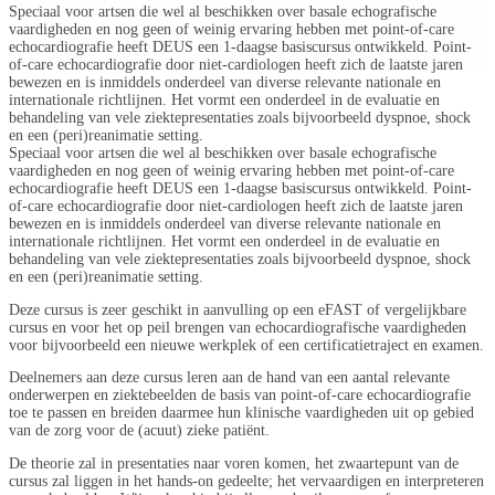
Speciaal voor artsen die wel al beschikken over basale echografische
vaardigheden en nog geen of weinig ervaring hebben met point-of-care
echocardiografie heeft DEUS een 1-daagse basiscursus ontwikkeld. Point-
of-care echocardiografie door niet-cardiologen heeft zich de laatste jaren
bewezen en is inmiddels onderdeel van diverse relevante nationale en
internationale richtlijnen. Het vormt een onderdeel in de evaluatie en
behandeling van vele ziektepresentaties zoals bijvoorbeeld dyspnoe, shock
en een (peri)reanimatie setting.
Speciaal voor artsen die wel al beschikken over basale echografische
vaardigheden en nog geen of weinig ervaring hebben met point-of-care
echocardiografie heeft DEUS een 1-daagse basiscursus ontwikkeld. Point-
of-care echocardiografie door niet-cardiologen heeft zich de laatste jaren
bewezen en is inmiddels onderdeel van diverse relevante nationale en
internationale richtlijnen. Het vormt een onderdeel in de evaluatie en
behandeling van vele ziektepresentaties zoals bijvoorbeeld dyspnoe, shock
en een (peri)reanimatie setting.
Deze cursus is zeer geschikt in aanvulling op een eFAST of vergelijkbare
cursus en voor het op peil brengen van echocardiografische vaardigheden
voor bijvoorbeeld een nieuwe werkplek of een certificatietraject en examen.
Deelnemers aan deze cursus leren aan de hand van een aantal relevante
onderwerpen en ziektebeelden de basis van point-of-care echocardiografie
toe te passen en breiden daarmee hun klinische vaardigheden uit op gebied
van de zorg voor de (acuut) zieke patiënt.
De theorie zal in presentaties naar voren komen, het zwaartepunt van de
cursus zal liggen in het hands-on gedeelte; het vervaardigen en interpreteren