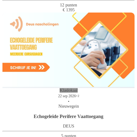
12 punten
€ 1395
Klaslokaal
22 sep 2026
+2
•
Nieuwegein
Echogeleide Perifere Vaattoegang
DEUS
5 punten