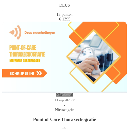
DEUS
12 punten
€ 1395
Klaslokaal
11 sep 2026
+2
•
Nieuwegein
Point-of-Care Thoraxechografie
adv