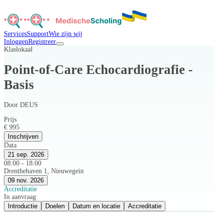
Services
Support
Wie zijn wij
Inloggen
Registreer
Klaslokaal
Point-of-Care Echocardiografie -
Basis
Door
DEUS
Prijs
€ 995
Inschrijven
Data
21 sep. 2026
08:00 - 18:00
Drenthehaven 1, Nieuwegein
09 nov. 2026
Accreditatie
In aanvraag
Introductie
Doelen
Datum en locatie
Accreditatie