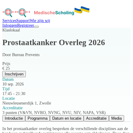
Services
Support
Wie zijn wij
Inloggen
Registreer
Klaslokaal
Prostaatkanker Overleg 2026
Door
Bureau Prevents
Prijs
€ 25
Inschrijven
Datum
10 sep. 2026
Tijd
17:45 - 21:30
Locatie
Nieuwleusenerdijk 1, Zwolle
Accreditatie
3 punten (V&VN, NVRO, NVNG, NVU, NIV, NAPA, VSR)
Introductie
Programma
Datum en locatie
Accreditatie
Media
In het prostaatkanker overleg bespreken de verschillende disciplines aan de