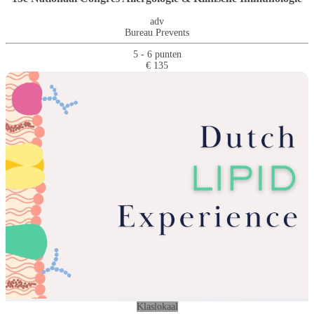
adv
Bureau Prevents
5 - 6 punten
€ 135
Klaslokaal