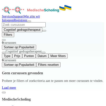
Services
Support
Wie zijn wij
Inloggen
Registreer
Cognitief gedragstherapeut
Filters
0
cursussen
Sorteer op:
Populariteit
Cognitief gedragstherapeut
Type
Prijs
Punten
Datum
Meer filters
0
cursussen
Sorteer op:
Populariteit
Filters resetten
Geen cursussen gevonden
Probeer je filters of zoekcriteria aan te passen om meer cursussen te vinden.
Laad meer
MedischeScholing